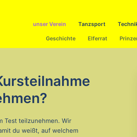
Navigation
unser Verein
Tanzsport
Techni
überspringen
Geschichte
Elferrat
Prinze
 Kursteilnahme
nehmen?
m Test teilzunehmen. Wir
amit du weißt, auf welchem