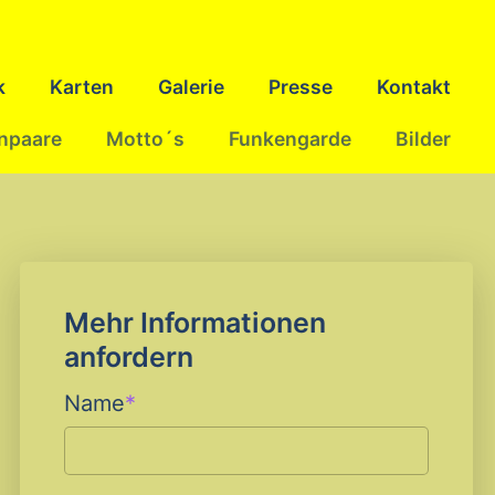
k
Karten
Galerie
Presse
Kontakt
npaare
Motto´s
Funkengarde
Bilder
Mehr Informationen
anfordern
Pflichtfeld
Name
*